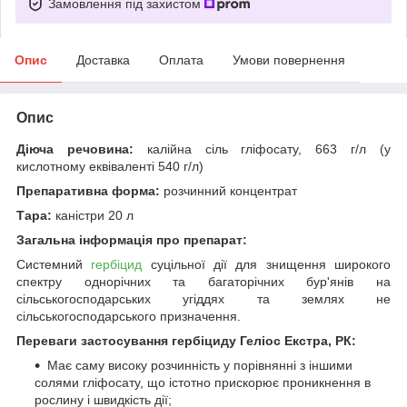
Замовлення під захистом
Опис
Доставка
Оплата
Умови повернення
Опис
Діюча речовина:
калійна сіль гліфосату, 663 г/л (у
кислотному еквіваленті 540 г/л)
Препаративна форма:
розчинний концентрат
Тара:
каністри 20 л
Загальна інформація про препарат:
Системний
гербіцид
суцільної дії для знищення широкого
спектру однорічних та багаторічних бур'янів на
сільськогосподарських угіддях та землях не
сільськогосподарського призначення.
Переваги застосування гербіциду Геліос Екстра, РК:
Має саму високу розчинність у порівнянні з іншими
солями гліфосату, що істотно прискорює проникнення в
рослину і швидкість дії;