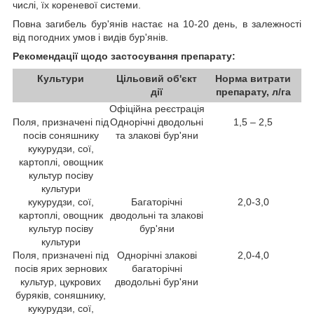
числі, їх кореневої системи.
Повна загибель бур'янів настає на 10-20 день, в залежності
від погодних умов і видів бур'янів.
Рекомендації щодо застосування препарату:
Культури
Цільовий об'єкт
Норма витрати
дії
препарату, л/га
Офіційна реєстрація
Поля, призначені під
Однорічні дводольні
1,5 – 2,5
посів соняшнику
та злакові бур'яни
кукурудзи, сої,
картоплі, овощник
культур посіву
культури
кукурудзи, сої,
Багаторічні
2,0-3,0
картоплі, овощник
дводольні та злакові
культур посіву
бур'яни
культури
Поля, призначені під
Однорічні злакові
2,0-4,0
посів ярих зернових
багаторічні
культур, цукрових
дводольні бур'яни
буряків, соняшнику,
кукурудзи, сої,