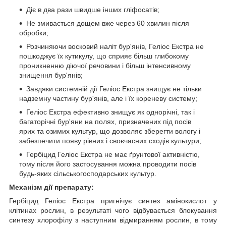
Діє в два рази швидше інших гліфосатів;
Не змивається дощем вже через 60 хвилин після
обробки;
Розчиняючи восковий наліт бур'янів, Геліос Екстра не
пошкоджує їх кутикулу, що сприяє більш глибокому
проникненню діючої речовини і більш інтенсивному
знищення бур'янів;
Завдяки системній дії Геліос Екстра знищує не тільки
надземну частину бур'янів, але і їх кореневу систему;
Геліос Екстра ефективно знищує як однорічні, так і
багаторічні бур'яни на полях, призначених під посів
ярих та озимих культур, що дозволяє зберегти вологу і
забезпечити появу рівних і своєчасних сходів культури;
Гербіцид Геліос Екстра не має ґрунтової активністю,
тому після його застосування можна проводити посів
будь-яких сільськогосподарських культур.
Механізм дії препарату:
Гербіцид Геліос Екстра пригнічує синтез амінокислот у
клітинах рослин, в результаті чого відбувається блокування
синтезу хлорофілу з наступним відмиранням рослин, в тому