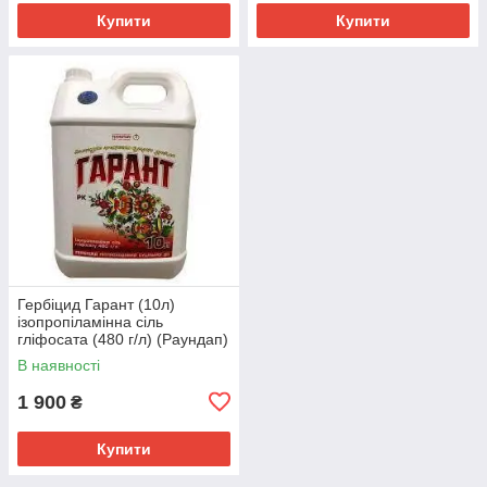
Купити
Купити
Гербіцид Гарант (10л)
ізопропіламінна сіль
гліфосата (480 г/л) (Раундап)
В наявності
1 900
₴
Купити