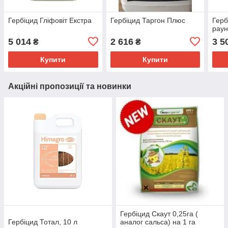
Гербіцид Гліфовіт Екстра
Гербіцид Таргон Плюс
Герб
рау
5 014
2 616
3 5
₴
₴
Купити
Купити
Акційні пропозиції та новинки
Гербіцид Скаут 0,25га (
Гербіцид Тотал, 10 л
аналог сальса) на 1 га