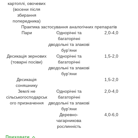
картоплі, овочевих
(восени після
збирання
попередника)
Практика застосування аналогічних препаратів
Пари
Однорічні та
2,0-4,0
багаторічні
дводольні та злакові
бур'яни
Десикація зернових
Однорічні та
1,5-2,0
(товарні посіви)
багаторічні
дводольні та злакові
бур'яни
Десикація
1,5-2,0
соняшнику
Землі не
Однорічні та
2,0-4,0
сільськогосподарськ
багаторічні
ого призначення
дводольні та злакові
бур'яни
Деревно-
4,0-6,0
чагарникова
рослинність
Приховати