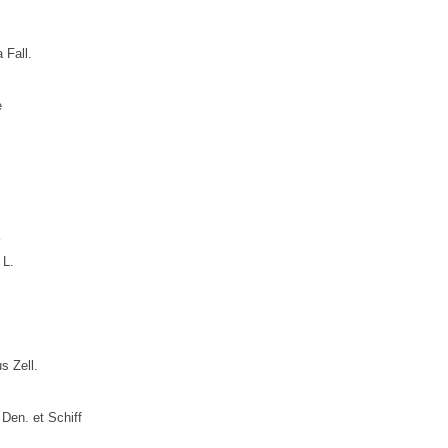
 Fall.
e
 L.
s Zеll.
 Den. et Schiff