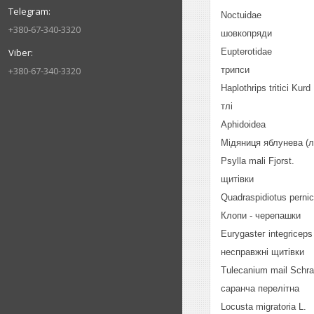
Noctuidae
+380-67-340-3320
шовкопряди
Eupterotidae
+380-67-340-3320
трипси
Haplothrips tritici Kurd
тлі
Aphidoidea
Мідяниця яблунева (
Psylla mali Fjorst.
щитівки
Quadraspidiotus perni
Клопи - черепашки
Eurygasteг integriceps
несправжні щитівки
Tulecanium mail Schr
саранча перелітна
Locusta migratoria L.