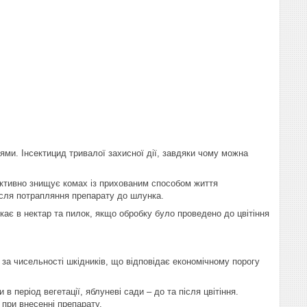
ми. Інсектицид тривалої захисної дії, завдяки чому можна
фективно знищує комах із прихованим способом життя
після потрапляння препарату до шлунка.
кає в нектар та пилок, якщо обробку було проведено до цвітіння
за чисельності шкідників, що відповідає економічному порогу
 період вегетації, яблуневі сади – до та після цвітіння.
при внесенні препарату.