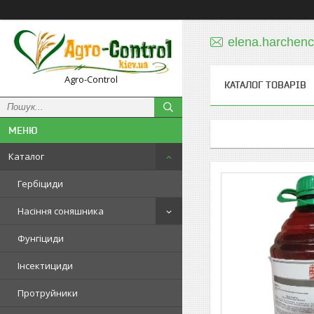
elena.harchen
Agro-Control
КАТАЛОГ ТОВАРІВ
Каталог
Гербіциди
Насіння соняшника
Фунгіциди
Інсектициди
Протруйники