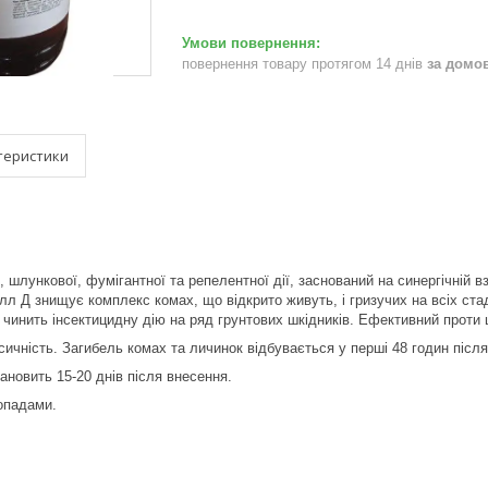
повернення товару протягом 14 днів
за домо
теристики
, шлункової, фумігантної та репелентної дії, заснований на синергічній 
лл Д знищує комплекс комах, що відкрито живуть, і гризучих на всіх стаді
і чинить інсектицидну дію на ряд грунтових шкідників. Ефективний проти 
сичність. Загибель комах та личинок відбувається у перші 48 годин після
тановить 15-20 днів після внесення.
опадами.