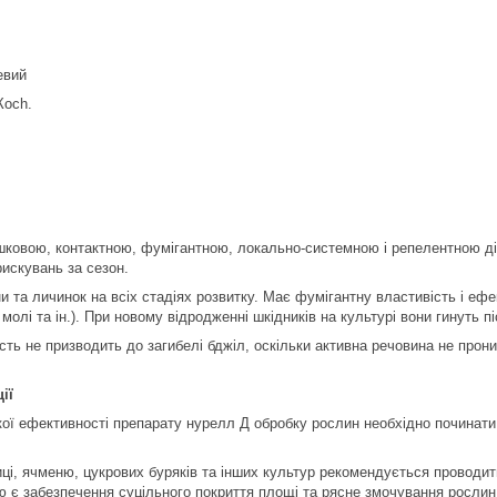
.
евий
Косһ.
ковою, контактною, фумігантною, локально-системною і репелентною дія
рискувань за сезон.
ни та личинок на всіх стадіях розвитку. Має фумігантну властивість і е
молі та ін.). При новому відродженні шкідників на культурі вони гинуть 
ть не призводить до загибелі бджіл, оскільки активна речовина не прони
ії
ої ефективності препарату нурелл Д обробку рослин необхідно починати 
, ячменю, цукрових буряків та інших культур рекомендується проводити в
 є забезпечення суцільного покриття площі та рясне змочування рослин 