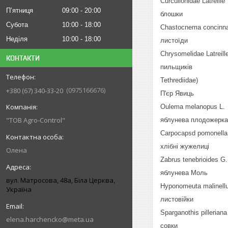
Curculionidae Latreille
Пʼятниця
09:00
20:00
блошки
Субота
10:00
18:00
Chastocnema concinna
Неділя
10:00
18:00
листоїди
Chrysomelidae Latreill
КОНТАКТИ
пильщиків
Tethrediidae)
0975166676
+380 (67) 340-33-20
П'єр Явиць
Оulema melanopus L.
"ТОВ Agro-Control"
яблунева плодожерка
Carpocapsd pomonella
хлібні жужелиці
Олена
Zabrus tenebrioides G.
яблунева Моль
вул. Матросова, 48а, Біла Церква,
Hyponomeuta malinellu
Україна
листовійки
Sparganothis pilleriana
elena.harchencko@meta.ua
совки