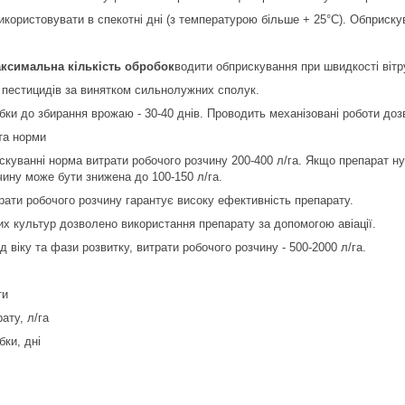
користовувати в спекотні дні (з температурою більше + 25°С). Обприскув
ксимальна кількість обробок
водити обприскування при швидкості вітру
 пестицидів за винятком сильнолужних сполук.
ки до збирання врожаю - 30-40 днів. Проводить механізовані роботи дозв
та норми
куванні норма витрати робочого розчину 200-400 л/га. Якщо препарат н
чину може бути знижена до 100-150 л/га.
ати робочого розчину гарантує високу ефективність препарату.
их культур дозволено використання препарату за допомогою авіації.
д віку та фази розвитку, витрати робочого розчину - 500-2000 л/га.
ти
ату, л/га
бки, дні