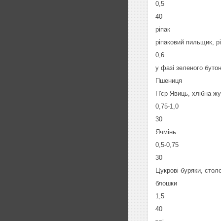
0,5
40
ріпак
ріпаковий пильщик, рі
0,6
у фазі зеленого буто
Пшениця
П'єр Явиць, хлібна ж
0,75-1,0
30
Ячмінь
0,5-0,75
30
Цукрові буряки, столо
блошки
1,5
40