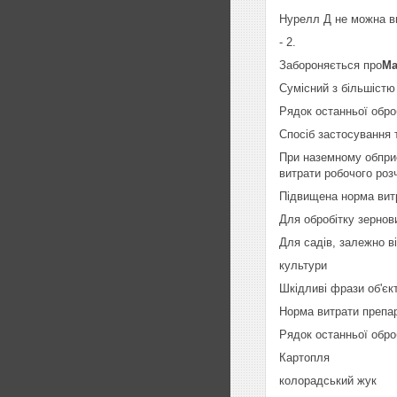
Нурелл Д не можна ви
- 2.
Забороняється про
Ма
Сумісний з більшістю
Рядок останньої оброб
Спосіб застосування 
При наземному обприс
витрати робочого роз
Підвищена норма витр
Для обробітку зернов
Для садів, залежно ві
культури
Шкідливі фрази об'єк
Норма витрати препар
Рядок останньої обро
Картопля
колорадський жук