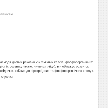
вленістю
взаємодії діючих речовин 2-х хімічних класів: фосфорорганічних
ях їх розвитку (імаго, личинки, яйця), він обмежує розвиток
шкідників, стійких до піретроїдних та фосфорорганічних сполук.
 обробки.