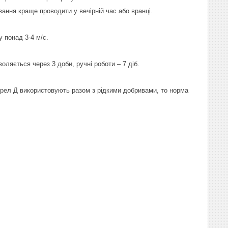
ання краще проводити у вечірній час або вранці.
 понад 3-4 м/с.
оляється через 3 доби, ручні роботи – 7 діб.
урел Д використовують разом з рідкими добривами, то норма