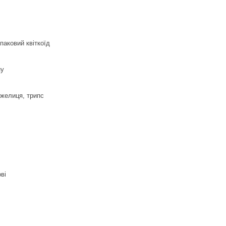
паковий квіткоїд
ну
ужелиця, трипс
ві