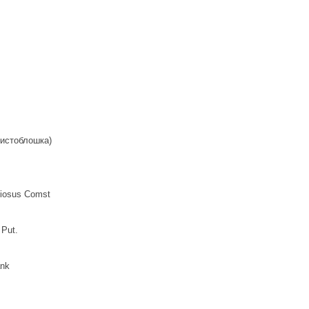
листоблошка)
ciosus Comst
 Put.
ank