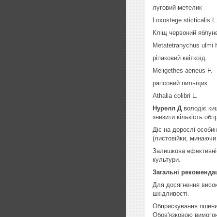
луговий метелик
Loxostege sticticalis L
Кліщ червоний яблун
Metatetranychus ulmi 
ріпаковий квіткоїд
Meligethes aeneus F.
рапсовий пильщик
Athalia colibri L.
Нурелл Д
володіє киш
знизити кількість обп
Діє на дорослі особи
(листовійки, минаючи 
Залишкова ефективніс
культури.
Загальні рекомендац
Для досягнення висок
шкідливості.
Обприскування пшениці
Обов'язковою вимогою