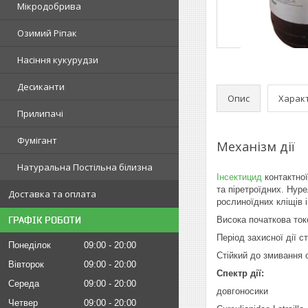
Мікродобрива
Озимий Ріпак
Насіння кукурудзи
Десиканти
Опис
Харак
Прилипачі
Фумігант
Механізм дії
Натуральна Постільна білизна
Інсектицид
контактної
та піретроїдних. Нуре
Доставка та оплата
рослиноїдних кліщів 
ГРАФІК РОБОТИ
Висока початкова ток
Період захисної дії с
Понеділок
09:00
20:00
Стійкий до змивання 
Вівторок
09:00
20:00
Спектр дії:
Середа
09:00
20:00
довгоносики
Четвер
09:00
20:00