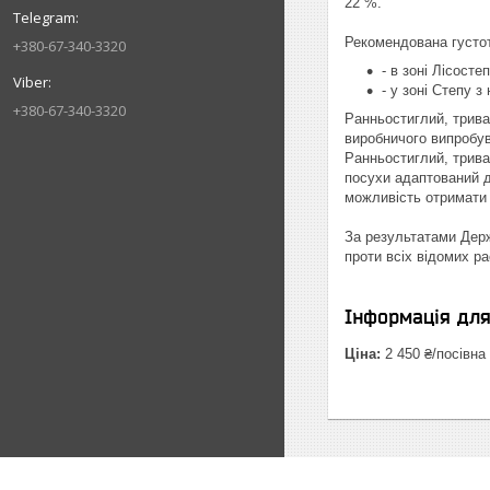
22 %.
Рекомендована густо
+380-67-340-3320
- в зоні Лісосте
- у зоні Степу 
+380-67-340-3320
Ранньостиглий, трива
виробничого випробув
Ранньостиглий, трива
посухи адаптований д
можливість отримати 
За результатами Держк
проти всіх відомих р
Інформація дл
Ціна:
2 450 ₴/посівна