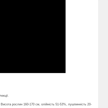
екції.
б Висота рослин 160-170 см, олійність 51-53%, лушпинність 20-