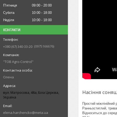
Пʼятниця
09:00
20:00
Субота
10:00
18:00
Неділя
10:00
18:00
КОНТАКТИ
0975166676
+380 (67) 340-33-20
"ТОВ Agro-Control"
Олена
Насіння соня
вул. Матросова, 48а, Біла Церква,
Україна
Простий міжлінійний 
Ранньостиглий, трива
elena.harchencko@meta.ua
Відноситься до середн