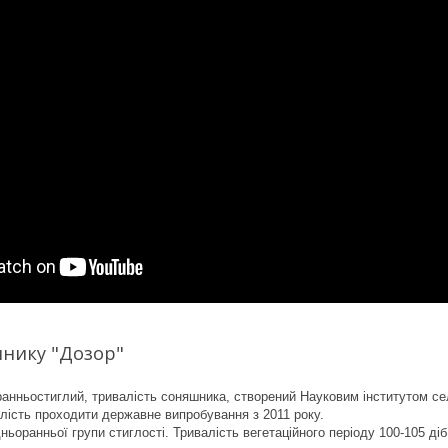
шнику "Дозор"
ранньостиглий, тривалість соняшника, створений Науковим інститутом сел
лість проходити державне випробування з 2011 року.
ьоранньої групи стиглості. Тривалість вегетаційного періоду 100-105 ді