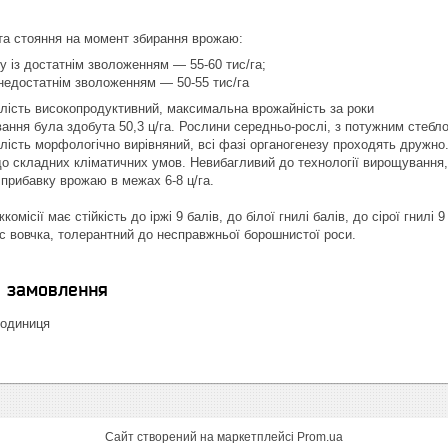
та стояння на момент збирання врожаю:
пу із достатнім зволоженням ― 55-60 тис/га;
з недостатнім зволоженням ― 50-55 тис/га
лість високопродуктивний, максимальна врожайність за роки
ання була здобута 50,3 ц/га. Рослини середньо-рослі, з потужним стебл
лість морфологічно вирівняний, всі фазі органогенезу проходять дружно. 
о складних кліматичних умов. Невибагливий до технології вирощування,
прибавку врожаю в межах 6-8 ц/га.
омісії має стійкість до іржі 9 балів, до білої гнилі балів, до сірої гнилі
ас вовчка, толерантний до несправжньої борошнистої роси.
я замовлення
 одиниця
Сайт створений на маркетплейсі
Prom.ua