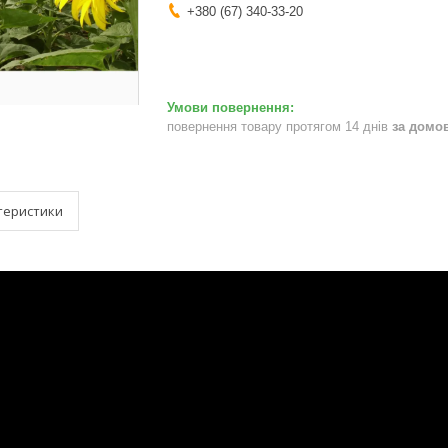
+380 (67) 340-33-20
повернення товару протягом 14 днів
за домо
теристики