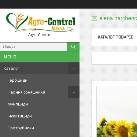
elena.harchen
Agro-Control
КАТАЛОГ ТОВАРІВ
Каталог
Гербіциди
Насіння соняшника
Фунгіциди
Інсектициди
Протруйники