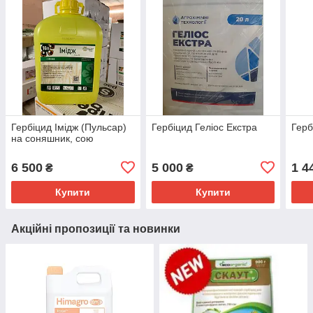
Гербіцид Імідж (Пульсар)
Гербіцид Геліос Екстра
Герб
на соняшник, сою
6 500
5 000
1 4
₴
₴
Купити
Купити
Акційні пропозиції та новинки