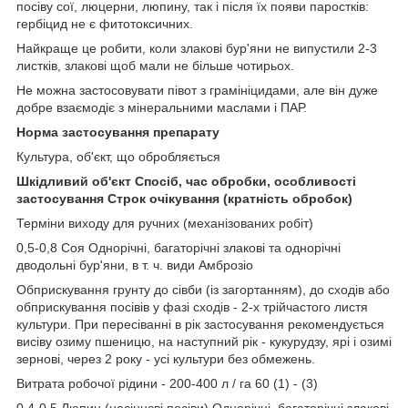
посіву сої, люцерни, люпину, так і після їх появи паростків:
гербіцид не є фитотоксичних.
Найкраще це робити, коли злакові бур'яни не випустили 2-3
листків, злакові щоб мали не більше чотирьох.
Не можна застосовувати півот з грамініцидами, але він дуже
добре взаємодіє з мінеральними маслами і ПАР.
Норма застосування препарату
Культура, об'єкт, що обробляється
Шкідливий об'єкт Спосіб, час обробки, особливості
застосування Строк очікування (кратність обробок)
Терміни виходу для ручних (механізованих робіт)
0,5-0,8 Соя Однорічні, багаторічні злакові та однорічні
дводольні бур'яни, в т. ч. види Амброзіо
Обприскування грунту до сівби (із загортанням), до сходів або
обприскування посівів у фазі сходів - 2-х трійчастого листя
культури. При пересіванні в рік застосування рекомендується
висіву озиму пшеницю, на наступний рік - кукурудзу, ярі і озимі
зернові, через 2 року - усі культури без обмежень.
Витрата робочої рідини - 200-400 л / га 60 (1) - (3)