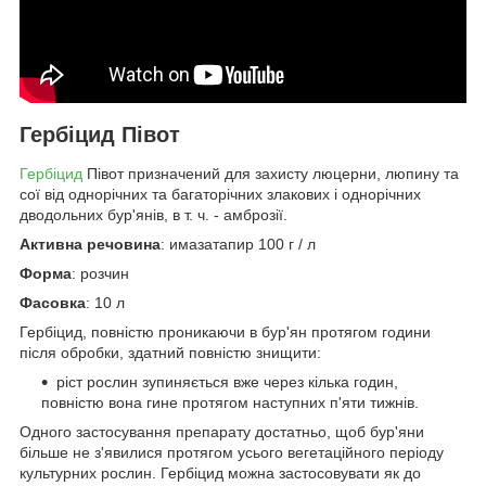
Гербіцид Півот
Гербіцид
Півот призначений для захисту люцерни, люпину та
сої від однорічних та багаторічних злакових і однорічних
дводольних бур'янів, в т. ч. - амброзії.
Активна речовина
: имазатапир 100 г / л
Форма
: розчин
Фасовка
: 10 л
Гербіцид, повністю проникаючи в бур'ян протягом години
після обробки, здатний повністю знищити:
ріст рослин зупиняється вже через кілька годин,
повністю вона гине протягом наступних п'яти тижнів.
Одного застосування препарату достатньо, щоб бур'яни
більше не з'явилися протягом усього вегетаційного періоду
культурних рослин. Гербіцид можна застосовувати як до