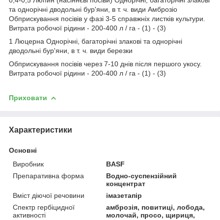
0,4-0,5 Люпин (насіннєві посіви) Однорічні, багаторічні злакові
та однорічні дводольні бур'яни, в т. ч. види Амброзіо
Обприскування посівів у фазі 3-5 справжніх листків культури.
Витрата робочої рідини - 200-400 л / га - (1) - (3)
1 Люцерна Однорічні, багаторічні злакові та однорічні
дводольні бур'яни, в т. ч. види березки
Обприскування посівів через 7-10 днів після першого укосу.
Витрата робочої рідини - 200-400 л / га - (1) - (3)
Приховати
Характеристики
Основні
Виробник
BASF
Препаративна форма
Водно-суспензійний
концентрат
Вміст діючої речовини
імазетапір
Спектр гербіцидної
амброзія, повитиці, лобода,
активності
молочай, просо, щириця,