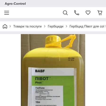
Agro-Control
Товари та послуги
Гербіциди
Гербіцид Півот для сої