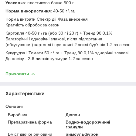
Упаковка
: пластикова банка 500 г
Норма використання
: 40-50 г \ га
Норма витрати Спектр дії Фаза внесення
Кратність обробок за сезон
Картопля 40-50 г \ га (або 30 г і 20 г) + Тренд 90 0,1%
Багаторічні і однорічні злакові, після підгортання
(обкутування) картоплі і при появі 2 хвилі бур'янів 1-2 за сезон
Кукурудза і Томати 50 г \ га + Тренд 90 0,1% однорічні злакові
До посіву - 2-6 листків культури 1-2 за сезон
Приховати
Характеристики
Основні
Виробник
Дюпон
Препаративна форма
Водно-водорозчинні
гранули
Вміст діючої речовини
римсульфурон