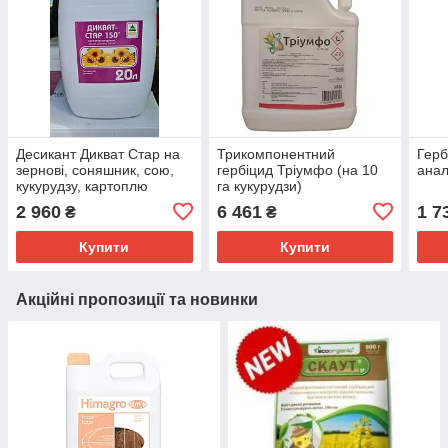
Десикант Дикват Стар на
Трикомпонентний
Герб
зернові, соняшник, сою,
гербіцид Тріумфо (на 10
анал
кукурудзу, картоплю
га кукурудзи)
2 960
6 461
1 7
₴
₴
Купити
Купити
Акційні пропозиції та новинки