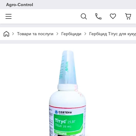
Agro-Control
Товари та послуги
Гербіциди
Гербіцид Тітус для куку