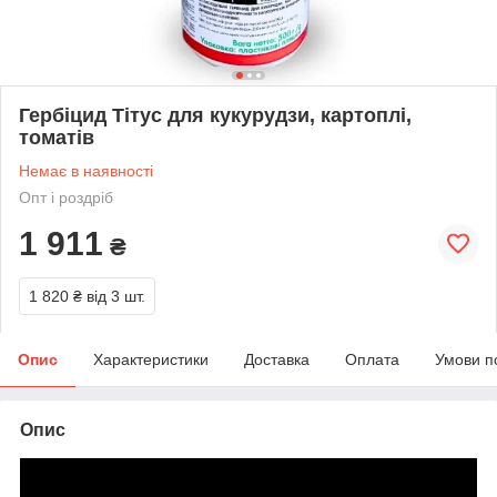
Гербіцид Тітус для кукурудзи, картоплі,
томатів
Немає в наявності
Опт і роздріб
1 911
₴
1 820 ₴
від 3 шт.
Опис
Характеристики
Доставка
Оплата
Умови п
Опис