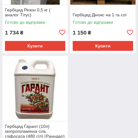
Гербіцид Резон 0,5 кг (
аналог Тітус)
Гербіцид Дінокс на 1 га сої
Готово до відправки
Готово до відправки
1 734
1 150
₴
₴
Купити
Купити
Гербіцид Гарант (10л)
ізопропіламінна сіль
гліфосата (480 г/л) (Раундап)