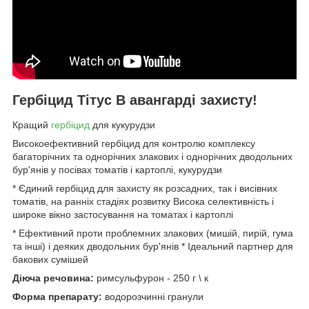
Гербіцид Тітус В авангарді захисту!
Кращий
гербіцид
для кукурудзи
Високоефективний гербіцид для контролю комплексу
багаторічних та однорічних злакових і однорічних дводольних
бур'янів у посівах томатів і картоплі, кукурудзи
* Єдиний гербіцид для захисту як розсадних, так і висівних
томатів, на ранніх стадіях розвитку Висока селективність і
широке вікно застосування на томатах і картоплі
* Ефективний проти проблемних злакових (мишій, пирій, гума
та інші) і деяких дводольних бур'янів * Ідеальний партнер для
бакових сумішей
Діюча речовина:
римсульфурон - 250 г \ к
Форма препарату:
водорозчинні гранули