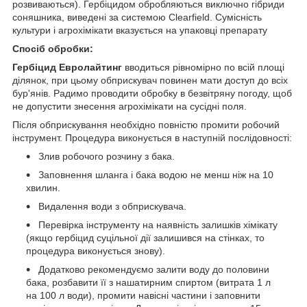
розвиваються). Гербіцидом обробляються виключно гібриди
соняшника, виведені за системою Clearfield. Сумісність
культури і агрохімікати вказується на упаковці препарату
Спосiб обробки:
Гербіцид Евролайтинг
вводиться рівномірно по всій площі
ділянок, при цьому обприскувач повинен мати доступ до всіх
бур'янів. Радимо проводити обробку в безвітряну погоду, щоб
не допустити знесення агрохімікати на сусідні поля.
Після обприскування необхідно повністю промити робочий
інструмент. Процедура виконується в наступній послідовності:
Злив робочого розчину з бака.
Заповнення шланга і бака водою не менш ніж на 10
хвилин.
Видалення води з обприскувача.
Перевірка інструменту на наявність залишків хімікату
(якщо гербіцид суцільної дії залишився на стінках, то
процедура виконується знову).
Додатково рекомендуємо залити воду до половини
бака, розбавити її з нашатирним спиртом (витрата 1 л
на 100 л води), промити навісні частини і заповнити