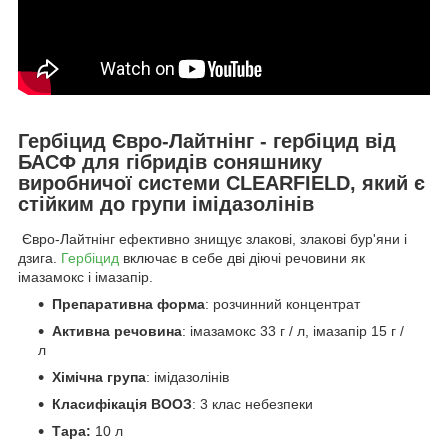
Гербіцид Євро-Лайтнінг - гербіцид від
БАСФ для гібридів соняшнику
виробничої системи CLEARFIELD, який є
стійким до групи імідазолінів
Євро-Лайтнінг ефективно знищує злакові, злакові бур'яни і
дзига.
Гербіцид
включає в себе дві діючі речовини як
імазамокс і імазапір.
Препаративна форма
: розчинний концентрат
Активна речовина
: імазамокс 33 г / л, імазапір 15 г /
л
Хімічна група
: імідазолінів
Класифікація ВООЗ
: 3 клас небезпеки
Тара:
10 л