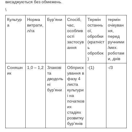
висаджуються без обмежень.
\
Культур
Норма
Бур'яни
Спосіб,
Термін
термін
а
витрати,
час,
останнь
очікуван
л/га
особлив
ої,
ня,
ості
обробки
перед
застосув
(кратніст
ручними
ання
ь
/мех.
обробок
роботам
)
и, днів
Соняшн
1,0 – 1,2
Злакові
Обприск
-(1)
-/3
ик
та
ування в
дводоль
фазу 4
ні
листа
бур'яни
культури
і на
початков
их
стадіях
розвитку
бур'янів