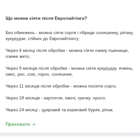
Що можна сіяти після Евролайтінга?
Без обмежень - можна сіяти сорти і гібриди соняшнику, ріпаку,
кукурудзи, стійких до Евролайтнінгу;
Через 4 місяці після обробки - можна сіяти озиму пшеницю,
озиме жито;
Через 9 місяців після обробки - можна сіяти кукурудзу, ячмінь,
овес, рис, сою, горох, соняшник;
Через 11 місяців після обробки - можна посіяти сорго;
Через 18 місяців - картопля, овочі, гречку, просо;
Через 24 місяці - цукровий та кормовий буряк, ріпак.
Приховати