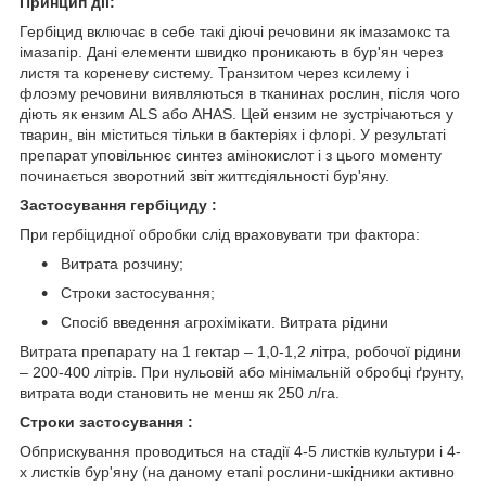
Принцип дii:
Гербіцид включає в себе такі діючі речовини як імазамокс та
імазапір. Дані елементи швидко проникають в бур'ян через
листя та кореневу систему. Транзитом через ксилему і
флоэму речовини виявляються в тканинах рослин, після чого
діють як ензим ALS або AHAS. Цей ензим не зустрічаються у
тварин, він міститься тільки в бактеріях і флорі. У результаті
препарат уповільнює синтез амінокислот і з цього моменту
починається зворотний звіт життєдіяльності бур'яну.
Застосування гербiциду :
При гербіцидної обробки слід враховувати три фактора:
Витрата розчину;
Строки застосування;
Спосіб введення агрохімікати. Витрата рідини
Витрата препарату на 1 гектар – 1,0-1,2 літра, робочої рідини
– 200-400 літрів. При нульовій або мінімальній обробці ґрунту,
витрата води становить не менш як 250 л/га.
Строки застосування :
Обприскування проводиться на стадії 4-5 листків культури і 4-
х листків бур'яну (на даному етапі рослини-шкідники активно