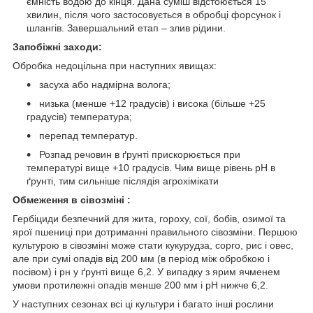
ємність водою до кінця. Дана суміш відстоюється 15
хвилин, після чого застосовується в обробці форсунок і
шлангів. Завершальний етап – злив рідини.
Запобiжнi заходи:
Обробка недоцільна при наступних явищах:
засуха або надмірна волога;
низька (менше +12 градусів) і висока (більше +25
градусів) температура;
перепад температур.
Розпад речовин в ґрунті прискорюється при
температурі вище +10 градусів. Чим вище рівень pH в
ґрунті, тим сильніше післядія агрохімікати
Обмеження в сiвозмiнi :
Гербіциди безпечний для жита, гороху, сої, бобів, озимої та
ярої пшениці при дотриманні правильного сівозміни. Першою
культурою в сівозміні може стати кукурудза, сорго, рис і овес,
але при сумі опадів від 200 мм (в період між обробкою і
посівом) і рн у ґрунті вище 6,2. У випадку з ярим ячменем
умови протилежні опадів менше 200 мм і pH нижче 6,2.
У наступних сезонах всі ці культури і багато інші рослини