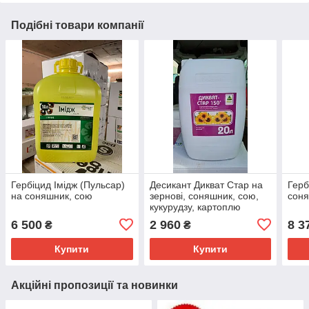
Подібні товари компанії
Гербіцид Імідж (Пульсар)
Десикант Дикват Стар на
Герб
на соняшник, сою
зернові, соняшник, сою,
соня
кукурудзу, картоплю
6 500
2 960
8 3
₴
₴
Купити
Купити
Акційні пропозиції та новинки