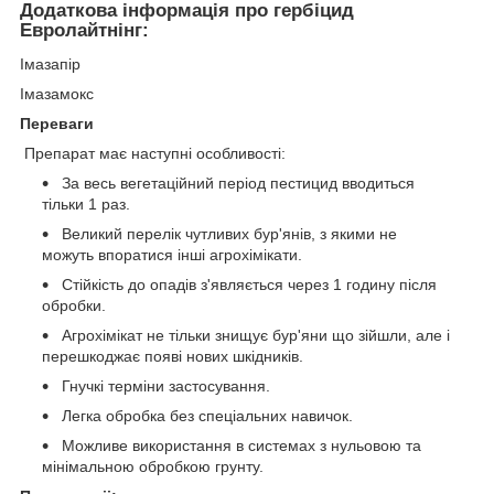
Додаткова інформація про гербіцид
Евролайтнінг:
Імазапір
Імазамокс
Переваги
Препарат має наступні особливості:
За весь вегетаційний період пестицид вводиться
тільки 1 раз.
Великий перелік чутливих бур'янів, з якими не
можуть впоратися інші агрохімікати.
Стійкість до опадів з'являється через 1 годину після
обробки.
Агрохімікат не тільки знищує бур'яни що зійшли, але і
перешкоджає появі нових шкідників.
Гнучкі терміни застосування.
Легка обробка без спеціальних навичок.
Можливе використання в системах з нульовою та
мінімальною обробкою грунту.