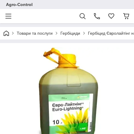
Agro-Control
Товари та послуги
Гербіциди
Гербіцид Євролайтінг 