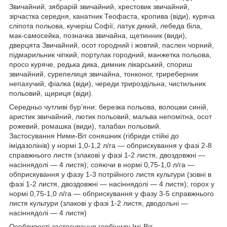
Звичайний, зябрарій звичайний, хрестовик звичайний,
зірчастка середня, канатник Теофаста, кропива (віди), куряча
сліпота польова, кучеріш Софії, латук дикий, лебеда біла,
мак-самосейка, позначка звичайна, щетинник (види),
дверцята Звичайний, осот городний і жовтий, паслен чорний,
підмарильник чіпкий, портулак городний, манжетка польова,
просо куряче, редька дика, димник лікарський, спориш
звичайний, сурепелиця звичайна, тонконог, триреберник
непахучий, фіалка (віди), череди трироздільна, чистильник
польовий, щириця (віди).
Середньо чутливі бур'яни: березка польова, волошки синій,
аристик звичайний, лютик польовий, мальва непомітна, осот
рожевий, ромашка (види), талабан польовий.
Застосування Ними-Віт соняшник (гібриди стійкі до
імідазолінів) у нормі 1,0-1,2 л/га — обприскування у фазі 2-8
справжнього листя (злакові у фазі 1-2 листя, двоздовжні —
насіннядолі — 4 листя); сояючи в нормі 0,75-1,0 л/га —
обприскування у фазу 1-3 потрійного листя культури (зовні в
фазі 1-2 листя, двоздовжні — насіннядолі — 4 листя); горох у
нормі 0,75-1,0 л/га — обприскування у фазу 3-5 справжнього
листя культури (злакові у фазі 1-2 листя, дводольні —
насіннядолі — 4 листя)
Особливості застосування гербіциду Імі-Віт