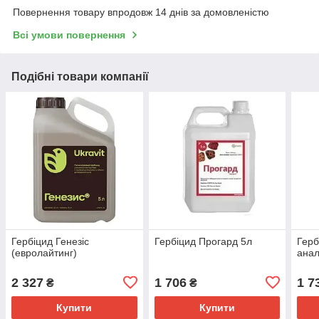
Повернення товару впродовж 14 днів за домовленістю
Всі умови повернення
Подібні товари компанії
Гербіцид Генезіс
Гербіцид Прогард 5л
Герб
(евролайтинг)
анал
2 327
1 706
1 7
₴
₴
Купити
Купити