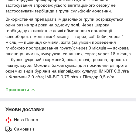
застосування впродовж усього вегетаційного сезону не
застосовувати гербіциди з групи сульфонілмочовини.
Використання препаратів імідазольної групи розріджується
один раз на три роки на одному полі. Через широку
гербіцидну активність є деякі обмеження з організації
севооборота: менш ніж 4 місяці — горох, сої, боби; через 4
місяці — пшениця симівля, жита (за умови проведення
глибокого пропрацювання ґрунту); через 9 місяців — яскрава
пшениця, ячмінь, кукурудза, соняшник, сорго; через 18 місяців
— буряк цукровий і кормовий, ріпак, овочі, гречана, просо та
інші культури. Можливі бакові суміші для посилення дії проти
окремих видів бур'янів на відповідних культур: ІМІ-ВІТ 0,8 л/га
+ Флагман 2,0 л/га; ІМІ-ВІТ 0,75 л/га + Пікадор 0,5 л/га.
Приховати
Умови доставки
Нова Пошта
Самовивіз