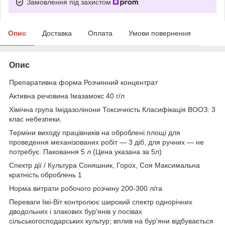
Замовлення під захистом
Опис
Доставка
Оплата
Умови повернення
Опис
Препаративна форма Розчинний концентрат
Активна речовина Імазамокс 40 г/л
Хімічна група Імідазолінони Токсичність Класифікація ВООЗ: 3
клас небезпеки.
Терміни виходу працівників на оброблені площі для
проведення механізованих робіт — 3 діб, для ручних — не
потребує. Паковання 5 л (Цена указана за 5л)
Спектр дії / Культура Соняшник, Горох, Соя Максимальна
кратність оброблень 1
Норма витрати робочого розчину 200-300 л/га
Переваги Імі-Віт контролює широкий спектр однорічних
дводольних і злакових бур'янів у посівах
сільськогосподарських культур; вплив на бур'яни відбувається