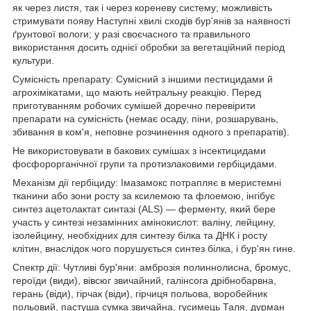
як через листя, так і через кореневу систему; можливість
стримувати появу Наступні хвилі сходів бур'янів за наявності
ґрунтової вологи; у разі своєчасного та правильного
використання досить однієї обробки за вегетаційний період
культури.
Сумісність препарату: Сумісний з іншими пестицидами й
агрохімікатами, що мають нейтральну реакцію. Перед
приготуванням робочих сумішей доречно перевірити
препарати на сумісність (немає осаду, піни, розшарувань,
збивання в ком'я, неповне розчинення одного з препаратів).
Не використовувати в бакових сумішах з інсектицидами
фосфорорганічної групи та протизлаковими гербіцидами.
Механізм дії гербіциду: Імазамокс потрапляє в меристемні
тканини або зони росту за ксилемою та флоемою, інгібує
синтез ацетолактат синтазі (ALS) — ферменту, який бере
участь у синтезі незамінних амінокислот: валіну, лейцину,
ізолейцину, необхідних для синтезу білка та ДНК і росту
клітин, внаслідок чого порушується синтез білка, і бур'ян гине.
Спектр дії: Чутливі бур'яни: амброзія полиннолисна, бромус,
героїди (види), вівсюг звичайний, галінсога дрібнобарвна,
герань (віди), гірчак (віди), гірчиця польова, воробейник
польовий, пастуша сумка звичайна, гусимець Таля, дурман