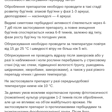
Оброблення препаратом необхідно проводити в такі стадії
розвитку бур'янів: злакові бур'яни у фазі 1-3 аркуші,
двопоздовжні — насіннядолі — 4 аркуші.
Видимі симптоми гербіцидної активності з'являються через 4-
7 діб після застосування препарату, а повне знищення
бур'янів спостерігається низка 6-8 тижнів, залежно від типу,
фази росту бур'яну та погодних умов.
Обприскування необхідно проводити за температури повітря
від 15 до 25 °C і швидкості вітру не більш ніж 5 м/с.
Обприскування не проводять відразу після заморозків або у
разі їх наближення і коли рослини перебувають у стресовому
стані (під час спеки, підвищеної вологості ґрунту, ушкоджень
шкідниками, хворобами, заморозками), а також у разі різкого
перепаду нічних і денних температур.
Не застосовувати препарат у разі середньодобової
температури нижче ніж 10 °C.
За деяких умов можливе короткочасне прояву фітотоксичності
(пожовтіння) культур упродовж 1-2 тижнів після оброблення,
але це не впливає на об'єм майбутнього врожаю. Не
застосовувати препарат із протизлаковими гербіцидами та
інсектицидами фосфорорганічної групи. Після його