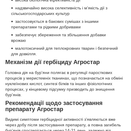
висока біологічна ефективність дії
надзвичайно висока селективність і м'якість дії з
сільськогосподарських культур
застосовується в бакових сумішах з іншими
препаратами та рідкими добривами
забезпечує збереження та збільшення добавки
врожаю
малотоксичний для теплокровних тварин і безпечний
для довкілля.
Механізм дії гербіциду Агростар
Головна дія на бур'яни полягає в регуляції паросткових
процесів у меристемніх тканинах, що позначається на обміні
нуклеїнових кислот, синтезі білків та інших фізіологічних
процесах, у кінцевому підсумку призводить до знищення
бур'янів.
Рекомендації щодо застосування
препарату Агростар
Видимі симптоми гербіцидної активності з'являються вже
через добу після застосування препарату, а повна загибель
бур'янів спостерігається через 14-21 день, залежно від