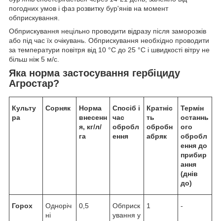
погодних умов і фаз розвитку бур'янів на момент
обприскування.
Обприскування нецільно проводити відразу після заморозків
або під час їх очікувань. Обприскування необхідно проводити
за температури повітря від 10 °C до 25 °C і швидкості вітру не
більш ніж 5 м/с.
Яка норма застосування гербіциду
Агростар?
Культу
Сорняк
Норма
Спосіб і
Кратніс
Термін
ра
внесенн
час
ть
останнь
я,
кг/
л/
обробл
оброб
н
ого
га
ення
абряк
обробл
ення до
прибир
ання
(днів
до)
Горох
Одноріч
0,5
Обприск
1
-
ні
ування у