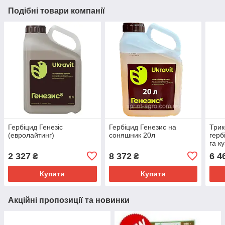
Подібні товари компанії
Гербіцид Генезіс
Гербіцид Генезис на
Три
(евролайтинг)
соняшник 20л
герб
га к
2 327
8 372
6 4
₴
₴
Купити
Купити
Акційні пропозиції та новинки