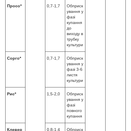
Просо*
0,7-1,7
Обприск
ування у
фазі
купання
до
виходу в
трубку
культури
Сорго*
0,7-1,7
Обприск
ування у
фазі 3-6
листя
культури
Рис*
1,5-2,0
Обприск
ування у
фазі
повного
купання
Клевер
0,8-1,4
Обприск