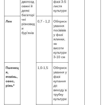
двопозд
фазі 3-5
овжні й
листя
деякі
культури
багаторі
чні
Лен
0,7 - 1,2
Обприск
різновид
ування
и
посівівів
бур'янів
у фазі
ялинки,
за
висоти
культури
3-10 см
Пшениц
1,0-1,5
Обприск
я,
ування у
ячмінь,
фазі
овес,
купання
ріжь*
до
виходу в
трубку
культури