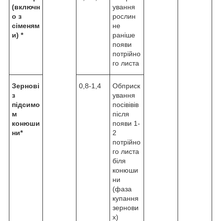
(включн
ування
о з
рослин
сіменям
не
и) *
раніше
появи
потрійно
го листа
Зернові
0,8-1,4
Обприск
з
ування
підсимо
посівівів
м
після
конюши
появи 1-
ни*
2
потрійно
го листа
біля
конюши
ни
(фаза
купання
зернови
х)