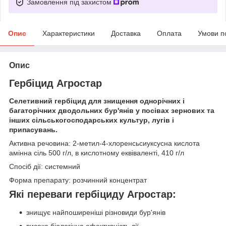
Замовлення під захистом
Опис
Характеристики
Доставка
Оплата
Умови п
Опис
Гербіцид Агростар
Селетивний гербіцид для знищення однорічних і
багаторічних дводольних бур'янів у посівах зернових та
інших сільськогосподарських культур, лугів і
припасувань.
Активна речовина: 2-метил-4-хлоренсьсиуксусна кислота
амінна сіль 500 г/л, в кислотному еквіваленті, 410 г/л
Спосіб дії: системний
Форма препарату: розчинний концентрат
Які переваги гербіциду Агростар:
знищує найпоширеніші різновиди бур'янів