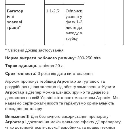
Багатор
1,1-2,5
Обприск
ічні
ування у
злакові
фазу 1-2
трави*
листя до
виходу в
трубку
*
Світовий досвід застосування
Норма витрати робочого розчину:
200-250 л/га
Тарна одиниця:
каністра 20 л
Срок годности:
3 роки від дати виготовлення
Агрохім пропонує гербіцид
Агростар
за гуртовою та
роздрібною ціною залежно від обсягу замовлення. Купити
Агростар
відтепер можна швидко, зручно та дешево з
доставкою по всій Україні з інтернет-магазином Агрохім. Ми
надаємо сертифікати якості та гарантуємо оригінальність
походження товару.
Внимание!!!
Для безпечного використання препарату
Агростар
і досягнення максимального ефекту дії препарату
чітко дотримуйтесь інструкції виробника та правил техніки