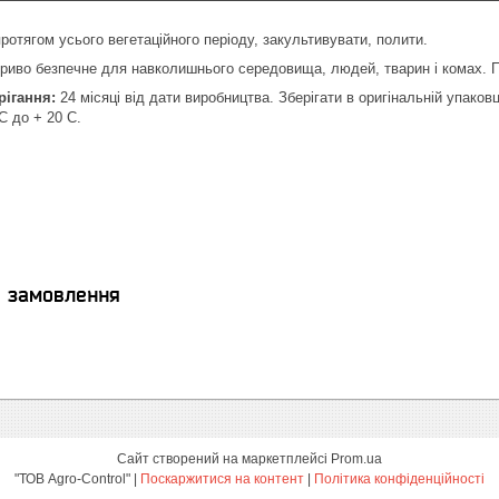
ротягом усього вегетаційного періоду, закультивувати, полити.
иво безпечне для навколишнього середовища, людей, тварин і комах. Пр
рігання:
24 місяці від дати виробництва. Зберігати в оригінальній упако
 С до + 20 С.
я замовлення
Сайт створений на маркетплейсі
Prom.ua
"ТОВ Agro-Control" |
Поскаржитися на контент
|
Політика конфіденційності