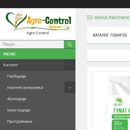
elena.harchen
Agro-Control
КАТАЛОГ ТОВАРІВ
Каталог
Гербіциди
Насіння соняшника
Фунгіциди
Інсектициди
Протруйники