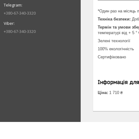
*Один раз на місяць п
+380-67-340-3320
Техніка безпеки:
Добр
Термін та умови збе
+380-67-340-3320
температурі від + 5 °
Зелені технології
100% екологічність
Сертифіковано
Інформація дл
Ціна:
1 710 ₴