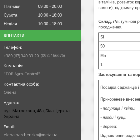
вітамінів, розвиток 
Пʼятниця
09:00
20:00
вологи), підтримку при
Субота
10:00
18:00
Склад, г/л:
гумінові р
Неділя
10:00
18:00
походження.
КОНТАКТИ
Si
50
0975166676
+380 (67) 340-33-20
Mn
1
"ТОВ Agro-Control"
Застосування та но
Посадка саджанців і
Олена
Прикореневе внесенн
- полуниця і квіти:
вул. Матросова, 48а, Біла Церква,
Україна
- ягоди і кущі:
- дерева:
elena.harchencko@meta.ua
Відновлення родючос