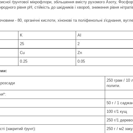
корисної ґрунтової мікрофлори, збільшення вмісту рухомого Азоту, Фосфо
родного рівня рН, стійкість до шкідників і хвороб, зниження рівня нітратів
ечовини - 80, органічні кислоти, хінонові та поліфенольні з'єднання, вуг
K
AI
25
2
Cu
Zn
0.25
0.05
рми:
250 грам / 10 
 розсади
полити.
я*:
50 г / 1 саджа
100 г/1 кущ
250 г/1 дерево
ті (закритий ґрунт):
250 г / м2 зак