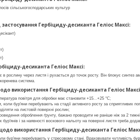
 посів сільськогосподарських культур
д застосування Гербіциду-десиканта Геліос Максі:
есікант)
т)
т)
рбіциду-десиканта Геліос Максі:
 в рослину через листя і рухається до точок росту. Він блокує синтез а
 коренева система.
одо використання Гербіциду-десиканта Геліос Максі
ература повітря для обробки має становити +15...+25 °C;
, коли бур'яни перебувають на стадії активного росту за сприятливих по
оділяти на листовій поверхні рослин;
проведення оброблення ґрунту, бажано проводити не раніше ніж за 2 тижн
х бур'янів і за наявності воскового нальоту на поверхні листя треба дод
одо використання Гербіциду-десиканта Геліос Макс
оли бур'яни перебувають у стресовому стані. Враховувати чутливість бу