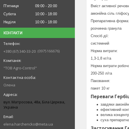
Пʼятниця
09:00
20:00
Вміст активної речов
амонійна сіль гліфосу
Субота
10:00
18:00
Препаративна форма
Неділя
10:00
18:00
розчинна гранула
КОНТАКТИ
Спосіб дії:
системний
0975166676
+380 (67) 340-33-20
Норма витрати:
1,3-1,8 кг/га
Норма витрати робочо
"ТОВ Agro-Control"
200-250 л/га
Паковання:
Олена
пакет 10 кг
Переваги Гербі
вул. Матросова, 48а, Біла Церква,
завдяки амоній
Україна
ефективний конт
велика концент
суха препаратна
elena.harchencko@meta.ua
Застосування Г