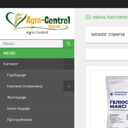
elena.harchen
Agro-Control
КАТАЛОГ ТОВАРІВ
Каталог
Гербіциди
Насіння соняшника
Фунгіциди
Інсектициди
Протруйники