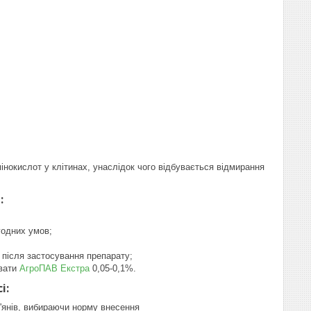
мінокислот у клітинах, унаслідок чого відбувається відмирання
:
годних умов;
і після застосування препарату;
авати
АгроПАВ Екстра
0,05-0,1%.
і:
р'янів, вибираючи норму внесення