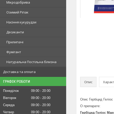
Мікродобрива
Озимий Ріпак
Насіння кукурудзи
Десиканти
Прилипачі
Фумігант
Натуральна Постільна білизна
Доставка та оплата
ГРАФІК РОБОТИ
Опис
Харак
Понеділок
09:00
20:00
Вівторок
09:00
20:00
Опис Гербіцид Геліос
Середа
09:00
20:00
О препарате:
Четвер
09:00
20:00
Гербіцид Геліос Мак