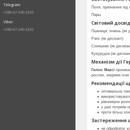
Поля, призначені під
+380-67-340-3320
Пары
Світовий досві
+380-67-340-3320
Пшениця, ячмінь (як д
Рапс (як десікант)
Соняшник (як десикан
Кукурудза (як десікан
Механізм дії Ге
Геліос Максі
проникає
рослин, зокрема їхня
Рекомендації щ
оптимальна темп
використовувати
рівномірно розп
у разі потреби 
проти більш зли
Застереження щ
не обробляти, к