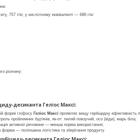
ини:
ату, 757 г/кг, у кислотному еквіваленті — 680 г/кг
:
го розчину:
циду-десиканта Геліос Максі:
ній формі гліфосу
Геліос Максі
проявляє вищу гербіцидну ефективність пр
роль проблемних бур'янів, як-от: пиляй повзучий, осо (віди), марь біла;
рація активної речовини — менша норма використання;
 форма — поліпшена логістика та зберігання продукту.
ербіциду-десиканта Геліос Максі: