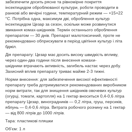
забезпечити досить рясне та рівномірне покриття
інсектицидом оброблюваної культури, роботи проводити в
ранкові або вечірні години, температурний режим — +15+22
°C. Потрібна одна, максимум дві, оброблення культур
інсектицидом Цезар за сезон, оскільки може розвинутися
звикання комах-шкідників. Термін останнього оброблення
препаратом — 30 днів. Препарат малотоксичний, проте не
рекомендовано обприскувати в період цвітіння культур і літа
бджіл.
Дія препарату: Цезар має досить високу швидкість впливу,
через один-два години після внесення комахи-
шкідники втрачають активність, загибель настає через добу.
Захисний вплив препарату триває майже 2-3 тижні.
Норми внесення: для забезпечення високої ефективності
препарату треба дотримуватися рекомендованих виробником
норм витрати, так для знищення шкідників овочевих культур
(огурці, томати, картопля) на 1 гектар вноситься 0,4-0,6 літра
препарату Цезар, виноградників — 0,2 літра, груш, персиків,
яблунь — 0,4-0,6 літра. Витрата робочого розчину на 1 гектар
— від 800 літрів до 1000 літрів.
Тара: пластикові пляшки
Об'єм: 1 л