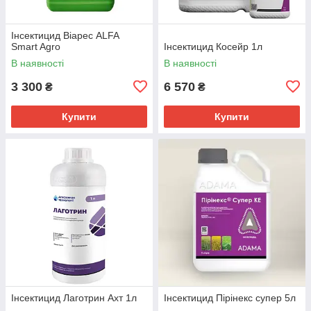
Інсектицид Віарес ALFA
Smart Agro
Інсектицид Косейр 1л
В наявності
В наявності
3 300
6 570
₴
₴
Купити
Купити
Інсектицид Лаготрин Ахт 1л
Інсектицид Пірінекс супер 5л