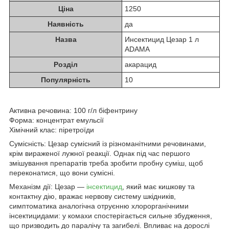
Ціна
1250
Наявність
да
Назва
Инсектицид Цезар 1 л
ADAMA
Розділ
акарацид
Популярність
10
Активна речовина: 100 г/л біфентрину
Форма: концентрат емульсії
Хімічний клас: піретроїди
Сумісність: Цезар сумісний із різноманітними речовинами,
крім вираженої лужної реакції. Однак під час першого
змішування препаратів треба зробити пробну суміш, щоб
переконатися, що вони сумісні.
Механізм дії: Цезар —
інсектицид
, який має кишкову та
контактну дію, вражає нервову систему шкідників,
симптоматика аналогічна отруєнню хлорорганічними
інсектицидами: у комахи спостерігається сильне збудження,
що призводить до паралічу та загибелі. Впливає на дорослі