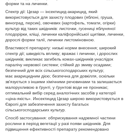
форми та на личинки.
Спектр дії: Цезар — інсектицид-акарицид, який
використовується для захисту плодових (яблоні, груша,
виноград, персик), овочевих (картофель, томати, огірки)
культур від таких шкідників: листочки, гусениці яблуняної
плодорірки, кліщі, личинки каліфорнійської щитівки, личинки,
дорослі форми талії, личинки листоміновною.
Властивості препарату: низькі норми внесення; широкий
спектр дії; швидкість впливу; вражає і личинки, і дорослих
шкідників; викликає загибель комах-шкідників унаслідок
паралічу нервової системи; стійкий до змиву осадами;
безпечний для всіх сільськогосподарських культур;
має акарицидним дією; безпечна для довкілля, оскільки
зв'язується з іншими хімічними речовинами та залишається
малорухливою в ґрунті, у ґрунтові води не проникає;
оптимальний вибір серед аналогічних засобів у категорії
«ціна-якість». Инсектицид Цезар широко використовується в
Європі для забезпечення захисту багатьох
сільськогосподарських культур.
Спосіб застосування: обприскування надземної частини
рослини в період вегетації у разі появи шкідників. Для
підвищення ефективності препарату рекомендовано