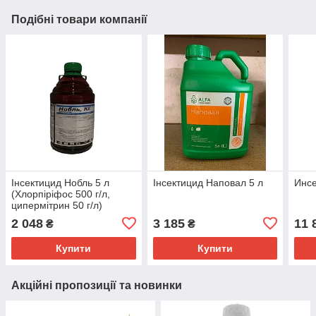
Подібні товари компанії
Інсектицид Нобль 5 л
Інсектицид Наповал 5 л
Инсе
(Хлорпіріфос 500 г/л,
ципермітрин 50 г/л)
2 048
3 185
11 
₴
₴
Купити
Купити
Акційні пропозиції та новинки