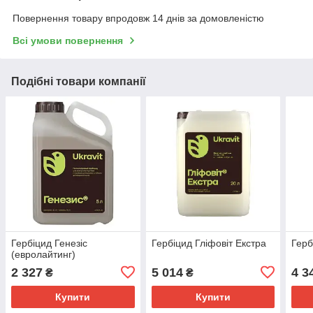
Повернення товару впродовж 14 днів за домовленістю
Всі умови повернення
Подібні товари компанії
Гербіцид Генезіс
Гербіцид Гліфовіт Екстра
Герб
(евролайтинг)
2 327
5 014
4 3
₴
₴
Купити
Купити