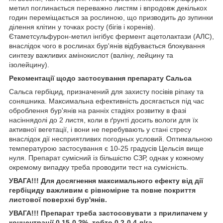
метил поглинається переважно листям і впродовж декількох
годин переміщається за рослиною, що призводить до зупинки
ділення клітин у точках росту (бігів і коренів).
Єтаметсульфурон-метил інгібує фермент ацетолактази (АЛС),
внаслідок чого в рослинах бур'янів відбувається блокування
синтезу важливих амінокислот (валіну, лейцину та
ізолейцину).
Реко
ментації щодо застосування препарату Сальса
Сальса гербіцид, призначений для захисту посівів ріпаку та
соняшника. Максимальна ефективність досягається під час
оброблення бур'янів на ранніх стадіях розвитку в фазі
насіннядолі до 2 листя, коли в ґрунті досить вологи для їх
активної вегетації, і вони не перебувають у стані стресу
внаслідок дії несприятливих погодных условий. Оптимальною
температурою застосування є 10-25 градусів Цельсія вище
нуля. Препарат сумісний із більшістю СЗР, однак у кожному
окремому випадку треба проводити тест на сумісність.
УВАГА!!! Для досягнення максимального ефекту від дії
гербіциду важливим є рівномірне та повне покриття
листової поверхні бур'янів.
УВАГА!!! Препарат треба застосовувати з прилипачем у
концентрації 0,15-0,2%, тобто 0,2-0,4 л/га.