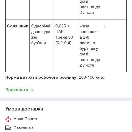
фазі
насіння до
2 листя
Соняшник
Однорічні
0,025 +
Фаза
1
двопоздов
ПАР
соняшник
жні
Тренд 90
а 2-8
бур'яни
(0,2-0,4)
листя, а
бур'янів у
фазі
насіння до
2 листя
Норма витрати робочого розчину:
200-400 л/га;
Приховати
Умови доставки
Нова Пошта
Самовивіз