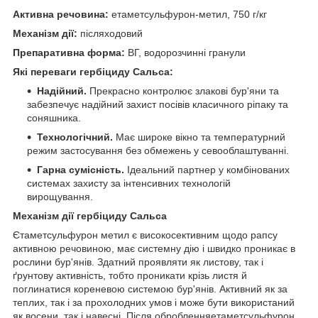
Активна речовина:
етаметсульфурон-метил, 750 г/кг
Механізм дії:
післяходовий
Препаративна форма:
ВГ, водорозчинні гранули
Які переваги гербіциду Сальса:
Надійний.
Прекрасно контролює злакові бур'яни та
забезпечує надійний захист посівів класичного ріпаку та
соняшника.
Технологічний.
Має широке вікно та температурний
режим застосування без обмежень у севооблаштуванні.
Гарна сумісність.
Ідеальний партнер у комбінованих
системах захисту за інтенсивних технологій
вирощування.
Механізм дії гербіциду Сальса
Єтаметсульфурон метил є високосективним щодо рапсу
активною речовиною, має системну дію і швидко проникає в
рослини бур'янів. Здатний проявляти як листову, так і
ґрунтову активність, тобто проникати крізь листя й
поглинатися кореневою системою бур'янів. Активний як за
теплих, так і за прохолодних умов і може бути використаний
як восени, так і навесні. Після обробленняетаметсульфурон