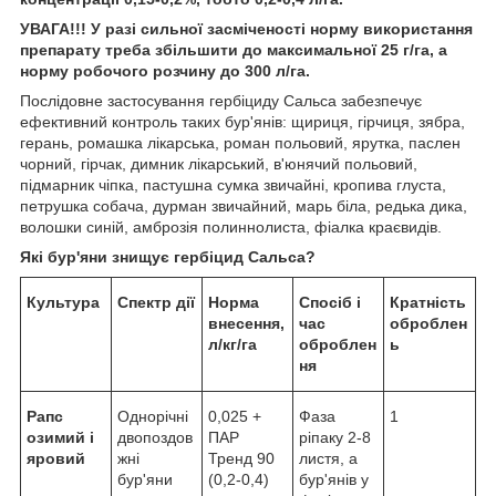
УВАГА!!! У разі сильної засміченості норму використання
препарату треба збільшити до максимальної 25 г/га, а
норму робочого розчину до 300 л/га.
Послідовне застосування гербіциду Сальса забезпечує
ефективний контроль таких бур'янів: щириця, гірчиця, зябра,
герань, ромашка лікарська, роман польовий, ярутка, паслен
чорний, гірчак, димник лікарський, в'юнячий польовий,
підмарник чіпка, пастушна сумка звичайні, кропива глуста,
петрушка собача, дурман звичайний, марь біла, редька дика,
волошки синій, амброзія полиннолиста, фіалка краєвидів.
Які бур'яни знищує гербіцид Сальса?
Культура
Спектр дії
Норма
Спосіб і
Кратність
внесення,
час
оброблен
л/кг/га
оброблен
ь
ня
Рапс
Однорічні
0,025 +
Фаза
1
озимий і
двопоздов
ПАР
ріпаку 2-8
яровий
жні
Тренд 90
листя, а
бур'яни
(0,2-0,4)
бур'янів у