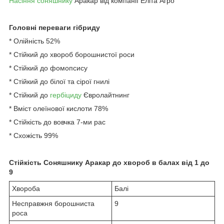
Насіння соняшнику
Аракар від компанії Еліта Агро
Головні переваги гібриду
* Олійність 52%
* Стійкий до хвороб борошнистої роси
* Стійкий до фомопсису
* Стійкий до білої та сірої гнилі
* Стійкий до
гербіциду
Євролайтнинг
* Вміст олеїнової кислоти 78%
* Стійкість до вовчка 7-ми рас
* Схожість 99%
Стійкість Соняшнику Аракар до хвороб в балах від 1 до
9
Хвороба
Балі
Несправжня борошниста
9
роса