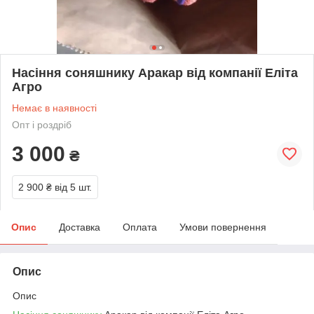
Насіння соняшнику Аракар від компанії Еліта
Агро
Немає в наявності
Опт і роздріб
3 000
₴
2 900 ₴
від 5 шт.
Опис
Доставка
Оплата
Умови повернення
Опис
Опис