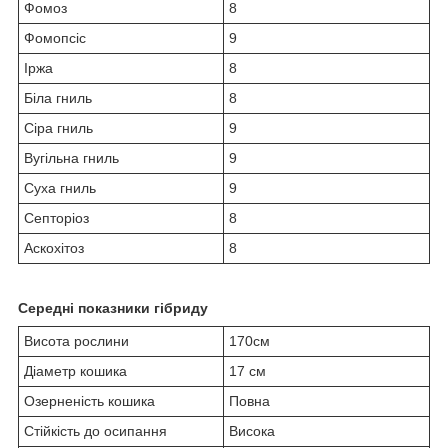
Фомоз
8
Фомопсіс
9
Іржа
8
Біла гниль
8
Сіра гниль
9
Вугільна гниль
9
Суха гниль
9
Септоріоз
8
Аскохітоз
8
Середні показники гібриду
Висота рослини
170см
Діаметр кошика
17 см
Озерненість кошика
Повна
Стійкість до осипання
Висока