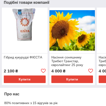
Подібні товари компанії
Гібрид кукурудзі ФІЄСТА
Насіння соняшнику
Насі
Трибют Гранстар,
Триб
євролайтинг 25 року
євро
2 100
4 000
4 0
₴
₴
Купити
Купити
Про нас
80% позитивних з 15 відгуків за рік