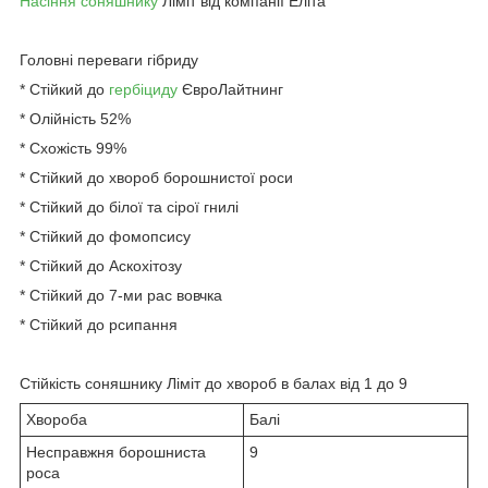
Насіння соняшнику
Ліміт від компанії Еліта
Головні переваги гібриду
* Стійкий до
гербіциду
ЄвроЛайтнинг
* Олійність 52%
* Схожість 99%
* Стійкий до хвороб борошнистої роси
* Стійкий до білої та сірої гнилі
* Стійкий до фомопсису
* Стійкий до Аскохітозу
* Стійкий до 7-ми рас вовчка
* Стійкий до рсипання
Стійкість соняшнику Ліміт до хвороб в балах від 1 до 9
Хвороба
Балі
Несправжня борошниста
9
роса