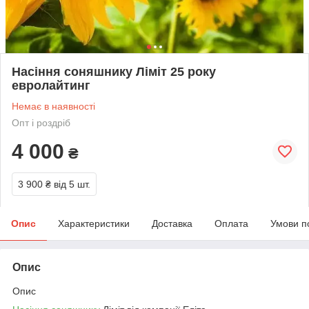
Насіння соняшнику Ліміт 25 року
евролайтинг
Немає в наявності
Опт і роздріб
4 000
₴
3 900 ₴
від 5 шт.
Опис
Характеристики
Доставка
Оплата
Умови п
Опис
Опис