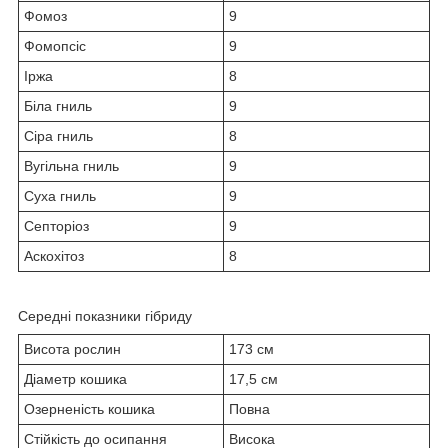
Фомоз
9
Фомопсіс
9
Іржа
8
Біла гниль
9
Сіра гниль
8
Вугільна гниль
9
Суха гниль
9
Септоріоз
9
Аскохітоз
8
Середні показники гібриду
Висота рослин
173 см
Діаметр кошика
17,5 см
Озерненість кошика
Повна
Стійкість до осипання
Висока