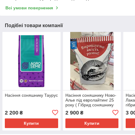
Всі умови повернення
Подібні товари компанії
Насіння соняшнику Таурус
Насіння соняшнику Ново-
Насі
Алье під евролайтинг 25
Лака
року ( Гібрид соняшнику
гібр
під евролайтинг)
Лака
2 200
2 900
3 0
₴
₴
Купити
Купити