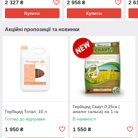
2 327
2 958
2 6
₴
₴
Купити
Купити
Акційні пропозиції та новинки
Гербіцид Скаут 0,25га (
Гербіцид Тотал, 10 л
аналог сальса) на 1 га
Готово до відправки
В наявності
1 950
1 550
₴
₴