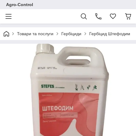
Agro-Control
Товари та послуги
Гербіциди
Гербіцид Штефодим