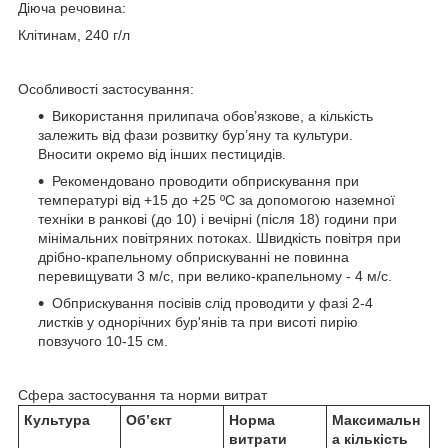
Діюча речовина:
Клітинам, 240 г/л
Особливості застосування:
Використання прилипача обов’язкове, а кількість
залежить від фази розвитку бур’яну та культури.
Вносити окремо від інших пестицидів.
Рекомендовано проводити обприскування при
температурі від +15 до +25 ºС за допомогою наземної
техніки в ранкові (до 10) і вечірні (після 18) години при
мінімальних повітряних потоках. Швидкість повітря при
дрібно-крапельному обприскуванні не повинна
перевищувати 3 м/с, при велико-крапельному - 4 м/с.
Обприскування посівів слід проводити у фазі 2-4
листків у однорічних бур'янів та при висоті пирію
повзучого 10-15 см.
Cфера застосування та норми витрат
Культура
Об’єкт
Норма
Максимальн
витрати
а кількість