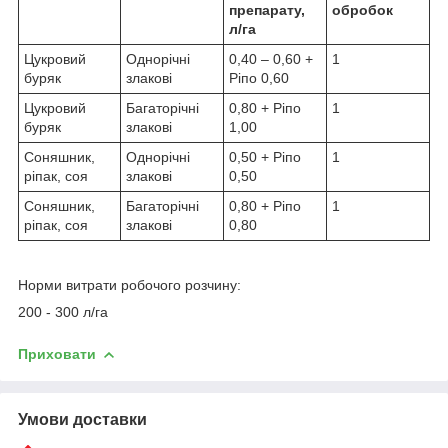
препарату,
обробок
л/га
Цукровий
Однорічні
0,40 – 0,60 +
1
буряк
злакові
Ріпо 0,60
Цукровий
Багаторічні
0,80 + Ріпо
1
буряк
злакові
1,00
Соняшник,
Однорічні
0,50 + Ріпо
1
ріпак, соя
злакові
0,50
Соняшник,
Багаторічні
0,80 + Ріпо
1
ріпак, соя
злакові
0,80
Норми витрати робочого розчину:
200 - 300 л/га
Приховати
Умови доставки