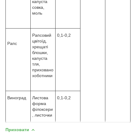
капуста
совка,
моль
Рапсовий
0,1-0,2
цвітоїд,
Рапс
хрещаті
блошки,
капуста
тля,
приховано
хоботники
Виноград
Листова
0,1-0,2
форма
філоксери
, листочки
Приховати