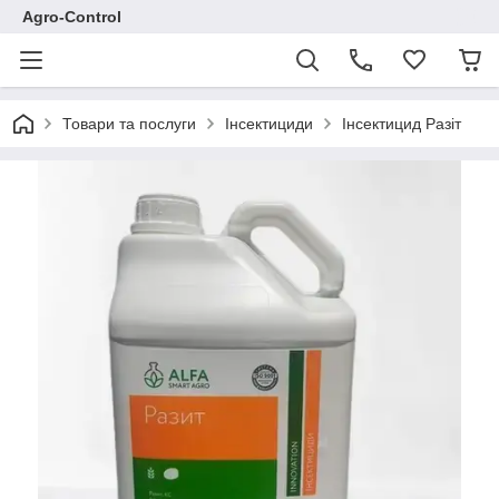
Agro-Control
Товари та послуги
Інсектициди
Інceктицид Paзіт