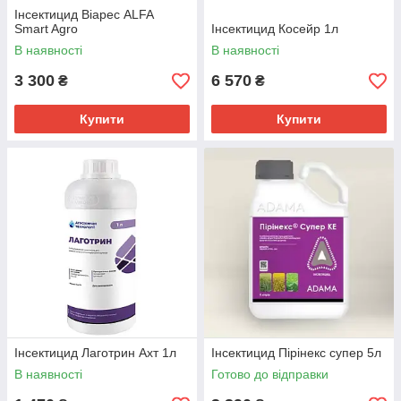
Інсектицид Віарес ALFA
Smart Agro
Інсектицид Косейр 1л
В наявності
В наявності
3 300
6 570
₴
₴
Купити
Купити
Інсектицид Лаготрин Ахт 1л
Інсектицид Пірінекс супер 5л
В наявності
Готово до відправки