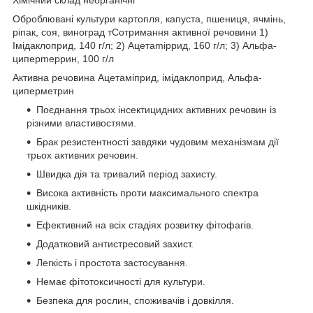
Оброблювані культури картопля, капуста, пшениця, ячмінь,
ріпак, соя, виноград тСотримання активної речовини 1)
Імідаклoпpид, 140 г/л; 2) Aцетamippид, 160 г/л; 3) Aльфa-
ципepmeppин, 100 г/л
Активна речовина Ацетаміприд, імідаклоприд, Альфа-
циперметрин
Поєднання трьох інсектицидних активних речовин із
різними властивостями.
Брак резистентності завдяки чудовим механізмам дії
трьох активних речовин.
Швидка дія та тривалий період захисту.
Висока активність проти максимального спектра
шкідників.
Ефективний на всіх стадіях розвитку фітофагів.
Додатковий антистресовий захист.
Легкість і простота застосування.
Немає фітотоксичності для культури.
Безпека для рослин, споживачів і довкілля.