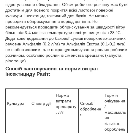
відрегульоване обладнання. Об'єм робочого розчину має бути
достатнім для повного покриття всієї листової поверхні
культури. Інсектицид токсичний для бджіл. Не можна
проводити обприскування в період цвітіння. Не
рекомендується проводити обприскування за швидкості вітру
більш ніж 3-4 м/с і за температури повітря вище ніж +28 °C.
Додаткове додавання до бакової суміші поверхнево-активних
речовин Альфаліп (0,2 л/га) та Альфаліп Екстра (0,1-0,2 л/га)
не є обов'язковим, але покращує змочування рослин робочим
розчином, особливо рослин із сімейства хрещатих (капуста,
ріпс тощо).
Спосіб застосування та норми витрат
інсектициду Разіт:
Норма
Термін
витрати
очікування
Культура
Спектр дії
Спосіб
препарату
/
обробленн
, л/т
максималь
я
на
кількість
оброблень