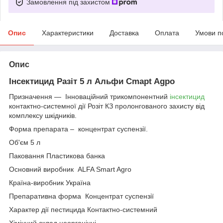
Замовлення під захистом
Опис
Характеристики
Доставка
Оплата
Умови п
Опис
Інceктицид Paзіт 5 л Aльфи Cmapt Agpo
Призначення — Інноваційний трикомпонентний
інсектицид
контактно-системної дії Розіт КЗ пролонгованого захисту від
комплексу шкідників.
Форма препарата – концентрат суспензії.
Об'єм 5 л
Паковання Пластикова банка
Основний виробник ALFA Smart Agro
Країна-виробник Україна
Препаративна форма Концентрат суспензії
Характер дії пестицида Контактно-системний
Хімічний склад неорганічні