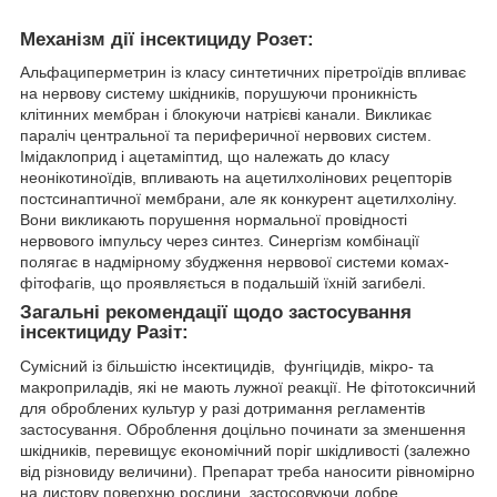
Механізм дії інсектициду Розет:
Альфациперметрин із класу синтетичних піретроїдів впливає
на нервову систему шкідників, порушуючи проникність
клітинних мембран і блокуючи натрієві канали. Викликає
параліч центральної та периферичної нервових систем.
Імідаклоприд і ацетаміптид, що належать до класу
неонікотиноїдів, впливають на ацетилхолінових рецепторів
постсинаптичної мембрани, але як конкурент ацетилхоліну.
Вони викликають порушення нормальної провідності
нервового імпульсу через синтез. Синергізм комбінації
полягає в надмірному збудження нервової системи комах-
фітофагів, що проявляється в подальшій їхній загибелі.
Загальні рекомендації щодо застосування
інсектициду Разіт:
Сумісний із більшістю інсектицидів, фунгіцидів, мікро- та
макроприладів, які не мають лужної реакції. Не фітотоксичний
для оброблених культур у разі дотримання регламентів
застосування. Оброблення доцільно починати за зменшення
шкідників, перевищує економічний поріг шкідливості (залежно
від різновиду величини). Препарат треба наносити рівномірно
на листову поверхню рослини, застосовуючи добре