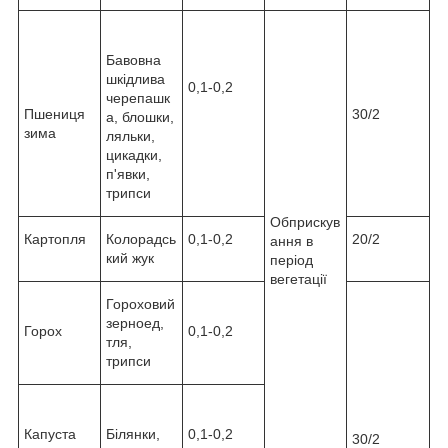
Бавовна
шкідлива
0,1-0,2
черепашк
Пшениця
30/2
а, блошки,
зима
ляльки,
цикадки,
п'явки,
трипси
Обприскув
Картопля
Колорадсь
0,1-0,2
20/2
ання в
кий жук
період
вегетації
Гороховий
зерноед,
Горох
0,1-0,2
тля,
трипси
Капуста
Білянки,
0,1-0,2
30/2