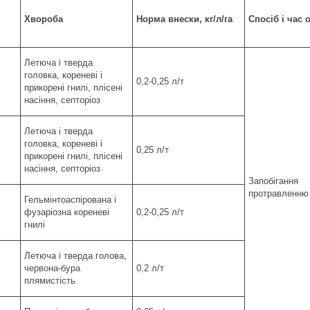
Хвороба
Норма внески,
кг/
л/га
Спосіб і час
Летюча і тверда
головка, кореневі і
0,2-0,25 л/т
прикорені гнилі, плісені
насіння, септоріоз
Летюча і тверда
головка, кореневі і
0,25 л/т
прикорені гнилі, плісені
насіння, септоріоз
Запобігання
протравленню 
Гельмінтоаспірована і
фузаріозна кореневі
0,2-0,25 л/т
гнилі
Летюча і тверда голова,
червона-бура
0,2 л/т
плямистість