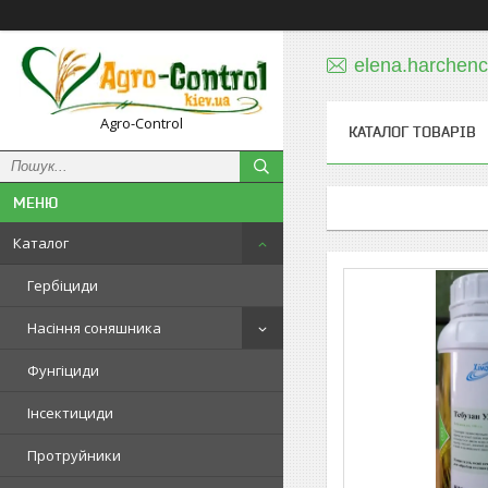
elena.harchen
Agro-Control
КАТАЛОГ ТОВАРІВ
Каталог
Гербіциди
Насіння соняшника
Фунгіциди
Інсектициди
Протруйники