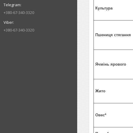
Культура
+380-67-340-3320
+380-67-340-3320
Пшениця стягання
Ячмінь ярового
Жито
Овес*