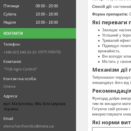
Пʼятниця
09:00
20:00
Спосіб дії:
системни
Субота
10:00
18:00
Форма препаратів:
С
Які переваги 
Неділя
10:00
18:00
Захищає насіння
КОНТАКТИ
Успішний у боро
Тривалий ефект 
Підвищує позити
врожайність.
0975166676
+380 (67) 340-33-20
Він володіє вл
Містить у своєм
Механізм дії
"ТОВ Agro-Control"
Тебуконазол порушує 
знешкоджує його від 
Олена
Рекомендація
Фунгіцид добре викорі
вул. Матросова, 48а, Біла Церква,
тим як висадити мате
Україна
Готуючи свій розчин 
використовувати очище
Які норми ви
elena.harchencko@meta.ua