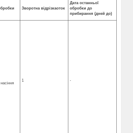
Дата останньої
 обробки
Зворотна відрізка
оток
обробки до
прибирання (дней до)
1
-
насіння