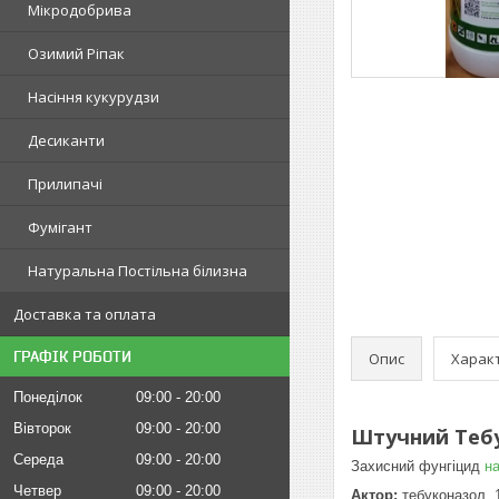
Мікродобрива
Озимий Ріпак
Насіння кукурудзи
Десиканти
Прилипачі
Фумігант
Натуральна Постільна білизна
Доставка та оплата
ГРАФІК РОБОТИ
Опис
Харак
Понеділок
09:00
20:00
Вівторок
09:00
20:00
Штучний Тебу
Середа
09:00
20:00
Захисний фунгіцид
на
Четвер
09:00
20:00
Актор:
тебуконазол, 1