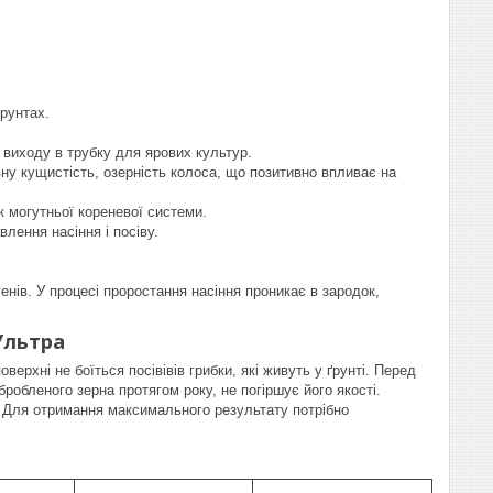
ґрунтах.
 виходу в трубку для ярових культур.
ну кущистість, озерність колоса, що позитивно впливає на
к могутньої кореневої системи.
влення насіння і посіву.
нів. У процесі проростання насіння проникає в зародок,
Ультра
верхні не боїться посівівів грибки, які живуть у ґрунті. Перед
робленого зерна протягом року, не погіршує його якості.
у. Для отримання максимального результату потрібно