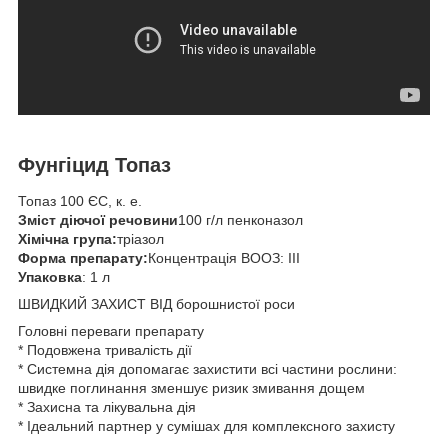
Фунгіцид Топаз
Топаз 100 ЄС, к. е.
Зміст діючої речовини
100 г/л пенконазол
Хімічна група:
тріазол
Форма препарату:
Концентрація ВООЗ: III
Упаковка
: 1 л
ШВИДКИЙ ЗАХИСТ ВІД борошнистої роси
Головні переваги препарату
* Подовжена тривалість дії
* Системна дія допомагає захистити всі частини рослини:
швидке поглинання зменшує ризик змивання дощем
* Захисна та лікувальна дія
* Ідеальний партнер у сумішах для комплексного захисту