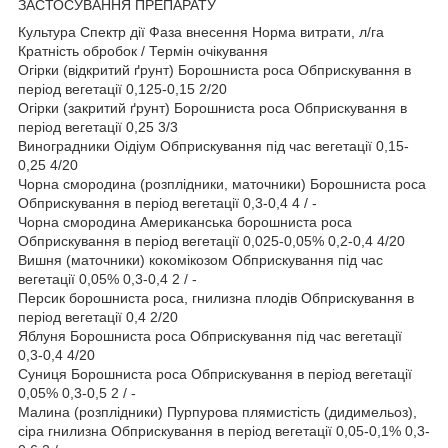
ЗАСТОСУВАННЯ ПРЕПАРАТУ
Культура Спектр дії Фаза внесення Норма витрати, л/га
Кратність обробок / Термін очікування
Огірки (відкритий ґрунт) Борошниста роса Обприскування в
період вегетації 0,125-0,15 2/20
Огірки (закритий ґрунт) Борошниста роса Обприскування в
період вегетації 0,25 3/3
Виноградники Оідіум Обприскування під час вегетації 0,15-
0,25 4/20
Чорна смородина (розплідники, маточники) Борошниста роса
Обприскування в період вегетації 0,3-0,4 4 / -
Чорна смородина Американська борошниста роса
Обприскування в період вегетації 0,025-0,05% 0,2-0,4 4/20
Вишня (маточники) кокомікозом Обприскування під час
вегетації 0,05% 0,3-0,4 2 / -
Персик борошниста роса, гнилизна плодів Обприскування в
період вегетації 0,4 2/20
Яблуня Борошниста роса Обприскування під час вегетації
0,3-0,4 4/20
Суниця Борошниста роса Обприскування в період вегетації
0,05% 0,3-0,5 2 / -
Малина (розплідники) Пурпурова плямистість (дидимельоз),
сіра гнилизна Обприскування в період вегетації 0,05-0,1% 0,3-