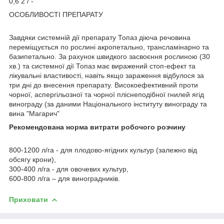
0,6 2 / -
ОСОБЛИВОСТІ ПРЕПАРАТУ
Завдяки системній дії препарату Топаз діюча речовина
переміщується по рослині акропетально, трансламінарно та
базипетально. За рахунок швидкого засвоєння рослиною (30
хв.) та системної дії Топаз має виражений стоп-ефект та
лікувальні властивості, навіть якщо зараження відбулося за
три дні до внесення препарату. Високоефективний проти
чорної, аспергільозної та чорної пліснеподібної гнилей ягід
винограду (за даними Національного інституту винограду та
вина "Магарич"
Рекомендована норма витрати робочого розчину
800-1200 л/га - для плодово-ягідних культур (залежно від
обсягу крони),
300-400 л/га - для овочевих культур,
600-800 л/га – для виноградників.
Приховати