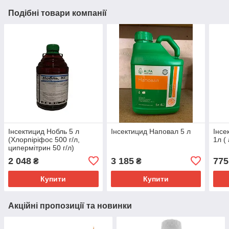
Подібні товари компанії
Інсектицид Нобль 5 л
Інсектицид Наповал 5 л
Інсе
(Хлорпіріфос 500 г/л,
1л (
ципермітрин 50 г/л)
2 048
3 185
775
₴
₴
Купити
Купити
Акційні пропозиції та новинки