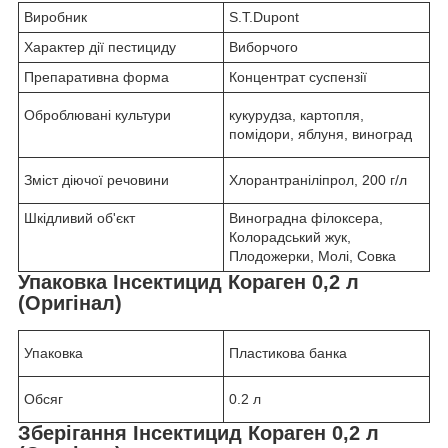
Виробник
S.T.Dupont
Характер дії пестициду
Виборчого
Препаративна форма
Концентрат суспензії
Оброблювані культури
кукурудза, картопля,
помідори, яблуня, виноград
Зміст діючої речовини
Хлорантраніліпрол, 200 г/л
Шкідливий об'єкт
Виноградна філоксера,
Колорадський жук,
Плодожерки, Молі, Совка
Упаковка Інсектицид Кораген 0,2 л
(Оригінал)
Упаковка
Пластикова банка
Обсяг
0.2 л
Зберігання Інсектицид Кораген 0,2 л