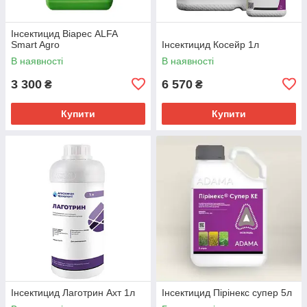
Інсектицид Віарес ALFA
Smart Agro
Інсектицид Косейр 1л
В наявності
В наявності
3 300
6 570
₴
₴
Купити
Купити
Інсектицид Лаготрин Ахт 1л
Інсектицид Пірінекс супер 5л