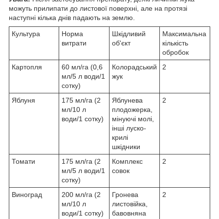
можуть прилипати до листової поверхні, але на протязі
наступні кілька днів падають на землю.
Культура
Норма
Шкідливий
Максимальна
витрати
об'єкт
кількість
обробок
Картопля
60 мл/га (0,6
Колорадський
2
мл/5 л води/1
жук
сотку)
Яблуня
175 мл/га (2
Яблунева
2
мл/10 л
плодожерка,
води/1 сотку)
мінуючі молі,
інші луско-
крилі
шкідники
Томати
175 мл/га (2
Комплекс
2
мл/5 л води/1
совок
сотку)
Виноград
200 мл/га (2
Гронева
2
мл/10 л
листовійка,
води/1 сотку)
бавовняна