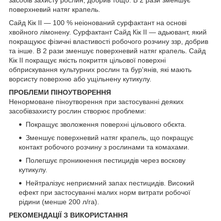
засобів захисту рослин, добрив тощо. В 2 рази зменшує
поверхневий натяг крапель.
Сайд Кік ІІ — 100 % неіонований сурфактант на основі
хвойного лімонену. Сурфактант Сайд Кік ІІ — адьювант, який
покращуює фізичні властивості робочого розчину ззр, добрив
та інше. В 2 рази зменшує поверхневий натяг крапель. Сайд
Кік ІІ покращує якість покриття цільової поверхні
обприскування культурних рослин та бур'янів, які мають
ворсисту поверхню або ущільнену кутикулу.
ПРОБЛЕМИ ПІНОУТВОРЕННЯ
Ненормоване піноутворення при застосуванні деяких
засобівзахисту рослин створює проблеми:
Покращує зволоження поверхні цільового обєкта.
Зменшує поверхневий натяг крапель, що покращує
контакт робочого розчину з рослинами та комахами.
Полегшує проникнення пестицидів через воскову
кутикулу.
Нейтралізує неприємний запах пестицидів. Високий
ефект при застосуванні малих норм витрати робочої
рідини (менше 200 л/га).
РЕКОМЕНДАЦІЇ З ВИКОРИСТАННЯ