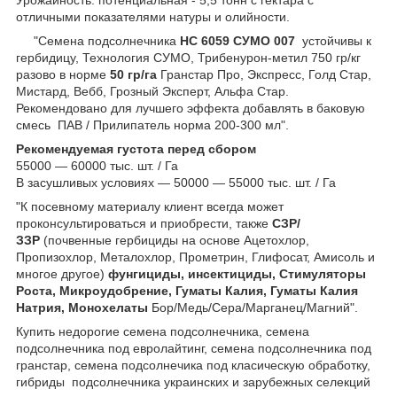
Урожайность: потенциальная - 5,5 тонн с гектара с
отличными показателями натуры и олийности.
"Семена подсолнечника
НС 6059 СУМО 007
устойчивы к
гербидицу, Технология СУМО, Трибенурон-метил 750 гр/кг
разово в норме
50 гр/га
Гранстар Про, Экспресс, Голд Стар,
Мистард, Вебб, Грозный Эксперт, Альфа Стар.
Рекомендовано для лучшего эффекта добавлять в баковую
смесь ПАВ / Прилипатель норма 200-300 мл".
Рекомендуемая густота перед сбором
55000 — 60000 тыс. шт. / Га
В засушливых условиях — 50000 — 55000 тыс. шт. / Га
"К посевному материалу клиент всегда может
проконсультироваться и приобрести, также
СЗР/
ЗЗР
(почвенные гербициды на основе Ацетохлор,
Пропизохлор, Металохлор, Прометрин, Глифосат, Амисоль и
многое другое)
фунгициды, инсектициды, Стимуляторы
Роста, Микроудобрение, Гуматы Калия, Гуматы Калия
Натрия, Монохелаты
Бор/Медь/Сера/Марганец/Магний".
Купить недорогие семена подсолнечника, семена
подсолнечника под евролайтинг, семена подсолнечника под
гранстар, семена подсолнечика под класическую обработку,
гибриды подсолнечника украинских и зарубежных селекций