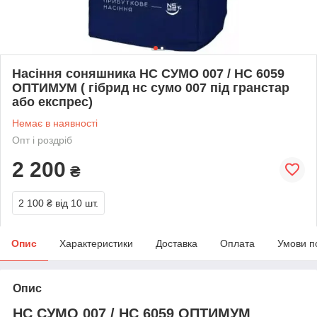
Насіння соняшника НС СУМО 007 / НС 6059
ОПТИМУМ ( гібрид нс сумо 007 під гранстар
або експрес)
Немає в наявності
Опт і роздріб
2 200
₴
2 100 ₴
від 10 шт.
Опис
Характеристики
Доставка
Оплата
Умови п
Опис
НС СУМО 007 / НС 6059 ОПТИМУМ