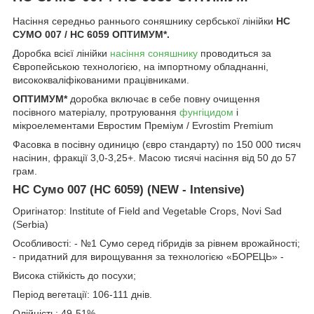
Насіння середньо раннього соняшнику сербської лінійки
НС
СУМО 007 / НС 6059 ОПТИМУМ*.
Доробка всієї лінійки
насіння соняшнику
проводиться за
Європейською технологією, на імпортному обладнанні,
висококваліфікованими працівниками.
ОПТИМУМ*
доробка включає в себе повну очищення
посівного матеріалу, протруювання
фунгіцидом
і
мікроелементами Евростим Преміум / Evrostim Premium
Фасовка в посівну одиницю (євро стандарту) по 150 000 тисяч
насінин, фракції 3,0-3,25+. Масою тисячі насіння від 50 до 57
грам.
НС Сумо 007 (НС 6059) (NEW - Intensive)
Оригінатор: Institute of Field and Vegetable Crops, Novi Sad
(Serbia)
Особливості: - №1 Сумо серед гібридів за рівнем врожайності;
- придатний для вирощування за технологією «БОРЕЦЬ» -
Висока стійкість до посухи;
Період вегетації: 106-111 днів.
Олійність: 49-51%.