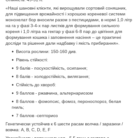
«Наші шановні клієнти, які вирощували сортовий соняшник,
для підвищення врожайності і хорошою кореневої системи
монохелат бор вносили разом з пестицидами, в нормі 1,0 літр
на га у фазі 3-4-х пар листків для формування сильного
кореня і 1,0 літра на гектар у фазі 6-8 пар до цвітіння для
формування кошика і заповнення насіння – це практичні
досліди та рішення дали надбавку і якість прибирання».
Висота рослини: 150-160 див.
Рівень стійкості:
9 балів - посухостійкість, осипання;
8 балів - холодостійкість, вилягання;
Стійкість до хвороб:
9 баллов - ржавчина, альтернариозом
8 баллов - фомопсис, фомоз, пероноспороз, белая
гниль;
7 баллов -септориоз
Генетически устойчив к 6 шести расам волчка / заразихи /
вовчка: А, B, C, D, Е, F